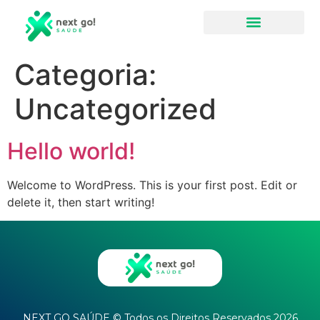
Como Funciona
Next Go Saúde
Categoria:
Uncategorized
Hello world!
Welcome to WordPress. This is your first post. Edit or
delete it, then start writing!
NEXT GO SAÚDE © Todos os Direitos Reservados 2026